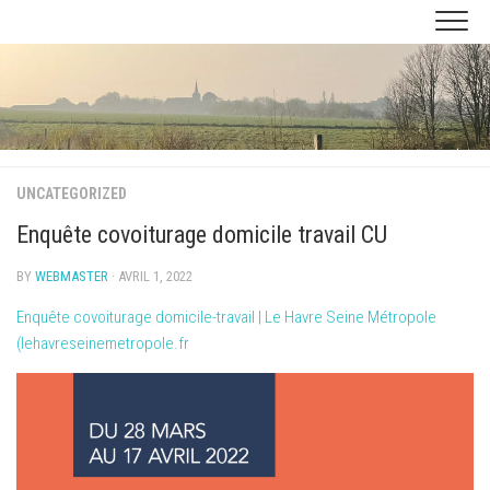
Skip
to
content
UNCATEGORIZED
Enquête covoiturage domicile travail CU
BY
WEBMASTER
· AVRIL 1, 2022
Enquête covoiturage domicile-travail | Le Havre Seine Métropole
(lehavreseinemetropole.fr