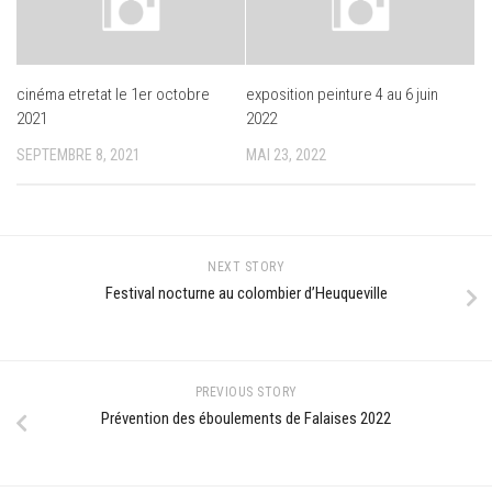
cinéma etretat le 1er octobre
exposition peinture 4 au 6 juin
2021
2022
SEPTEMBRE 8, 2021
MAI 23, 2022
NEXT STORY
Festival nocturne au colombier d’Heuqueville
PREVIOUS STORY
Prévention des éboulements de Falaises 2022