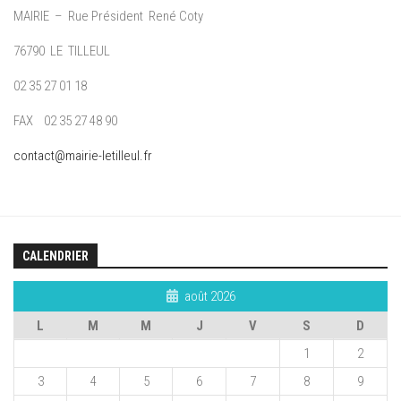
MAIRIE – Rue Président René Coty
76790 LE TILLEUL
02 35 27 01 18
FAX 02 35 27 48 90
contact@mairie-letilleul.fr
CALENDRIER
août 2026
L
M
M
J
V
S
D
1
2
3
4
5
6
7
8
9