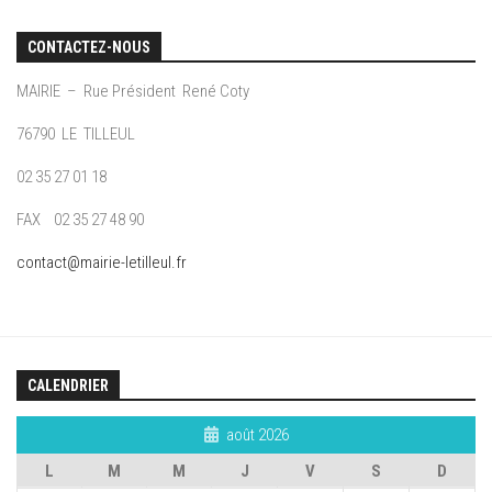
CONTACTEZ-NOUS
MAIRIE – Rue Président René Coty
76790 LE TILLEUL
02 35 27 01 18
FAX 02 35 27 48 90
contact@mairie-letilleul.fr
CALENDRIER
août 2026
L
M
M
J
V
S
D