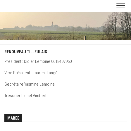
Skip
to
content
RENOUVEAU TILLEULAIS
Président : Didier Lemoine 0618497950
Vice Président : Laurent Langé
Secrétaire Yasmine Lemoine
Trésorier Lionel Vimbert
MARÉE