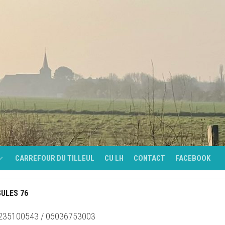
CARREFOUR DU TILLEUL
CU LH
CONTACT
FACEBOOK
ULES 76
É
0235100543 / 06036753003