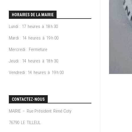
COLLECTE
RESTAURATIONS
2025
CHANGEMENT
DES
AU
RESTAURA
DU
DÉCHETS
VILLAGE
AU
ARRÊTÉ
JOUR
HORAIRES DE LA MAIRIE
VILLAGE
2024
DE
DOCUMENTS
RANDONNÉES
COLLECTE
Lundi : 17 heures à 18 h 30
ADMINISTRATIF
DES
ARRÊTÉ
ACTIVITÉS
DECHETS
Mardi : 14 heures à 19 h 00
2023
BULLETINS
SPORTIVES
RECYCLABLE
MUNICIPAUX
Mercredi : Fermeture
ARRÊTÉS
HÉBERGEMENTS
COLLECTE
2022
CENTRE
Jeudi : 14 heures à 18 h 30
DES
COMMUNAL
PLAGE
ENCOMBRANTS.
ARRÊTÉS
D’ACTIONS
Vendredi : 14 heures à 19 h 00
2021
SOCIALES
DÉCHETTERIE
CONTACTEZ-NOUS
MAIRIE – Rue Président René Coty
76790 LE TILLEUL