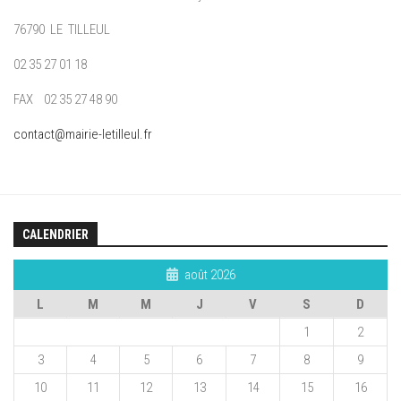
76790 LE TILLEUL
02 35 27 01 18
FAX 02 35 27 48 90
contact@mairie-letilleul.fr
CALENDRIER
août 2026
L
M
M
J
V
S
D
1
2
3
4
5
6
7
8
9
10
11
12
13
14
15
16