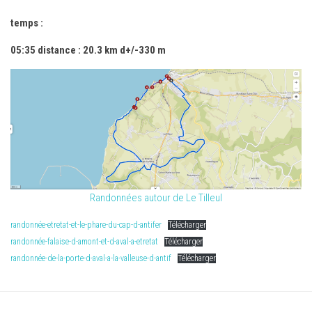
temps :
05:35 distance : 20.3 km d+/-330 m
Randonnées autour de Le Tilleul
randonnée-etretat-et-le-phare-du-cap-d-antifer
Télécharger
randonnée-falaise-d-amont-et-d-aval-a-etretat
Télécharger
randonnée-de-la-porte-d-aval-a-la-valleuse-d-antif
Télécharger