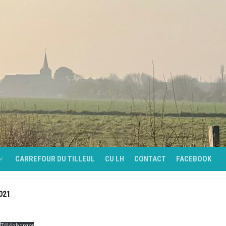
CARREFOUR DU TILLEUL
CU LH
CONTACT
FACEBOOK
021
É