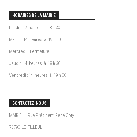
COLLECTE
RESTAURATIONS
2025
CHANGEMENT
DES
AU
RESTAURA
DU
DÉCHETS
VILLAGE
AU
ARRÊTÉ
JOUR
HORAIRES DE LA MAIRIE
VILLAGE
2024
DE
DOCUMENTS
RANDONNÉES
COLLECTE
Lundi : 17 heures à 18 h 30
ADMINISTRATIF
DES
ARRÊTÉ
ACTIVITÉS
DECHETS
Mardi : 14 heures à 19 h 00
2023
BULLETINS
SPORTIVES
RECYCLABLE
MUNICIPAUX
Mercredi : Fermeture
ARRÊTÉS
HÉBERGEMENTS
COLLECTE
2022
CENTRE
Jeudi : 14 heures à 18 h 30
DES
COMMUNAL
PLAGE
ENCOMBRANTS.
ARRÊTÉS
D’ACTIONS
Vendredi : 14 heures à 19 h 00
2021
SOCIALES
DÉCHETTERIE
CONTACTEZ-NOUS
MAIRIE – Rue Président René Coty
76790 LE TILLEUL