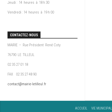
Jeudi : 14 heures à 18 h 30
Vendredi : 14 heures à 19 h 00
CONTACTEZ-NOUS
MAIRIE – Rue Président René Coty
76790 LE TILLEUL
02 35 27 01 18
FAX 02 35 27 48 90
contact@mairie-letilleul.fr
L’ÉQUIPE
ACCUEIL
VIE MUNICIPA
MUNICIPAL