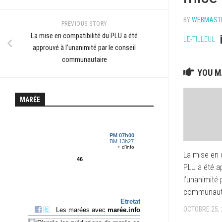
SALLE
ACTUALIT
DES
ACTIVITÉS
LE
BY
WEBMAST
FÊTES
À
HAVRE
PREVIOUS STORY
ET
PROXIMITÉ
La mise en compatibilité du PLU a été
LE-TILLEUL
MANÈGE
ACTIVITÉS
approuvé à l’unanimité par le conseil
ACTUALITÉS
SPORTIVE
communautaire
OPÉRATION
LE
YOU MA
GRAND
HAVRE
HÉBERGE
SITE
–
TRANSPORT
LES
MARÉE
FALAISES
COMMERC
D’ÉTRETAT
ASSOCIATIONS
–
LE
MARCHÉS
CÔTE
TILLEUL.
LOCAUX
D’ALBÂTRE
PISCINE
PISCINE
La mise en 
SECRÉTARIAT
PLU a été a
PATRIMOINE
PLAGE
l’unanimité 
ARRÊTÉS
ARRÊTÉS
communaut
LES
TRANSPO
2026
SIVOS
COMMERCES
OCTOBRE 25, 
RANDONN
ARRÊTÉS