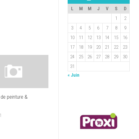
L
M
M
J
V
S
D
1
2
3
4
5
6
7
8
9
10
11
12
13
14
15
16
17
18
19
20
21
22
23
24
25
26
27
28
29
30
31
« Juin
 de peinture &
1