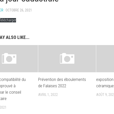
ÉS
ER
· OCTOBRE 26, 2021
Télécharger
S
Y ALSO LIKE...
MENTS
ES
US
TILLEULAISE
CAUX
compatibilité du
Prévention des éboulements
exposition
CAPSULES
76
pprouvé à
de Falaises 2022
céramique
BANC
par le conseil
AVRIL 1, 2022
AOÛT 9, 202
RENOUVEAU
DE
aire
RT
TILLEULAIS
LA
JUSTICE
2021
ÉES
COMITÉ