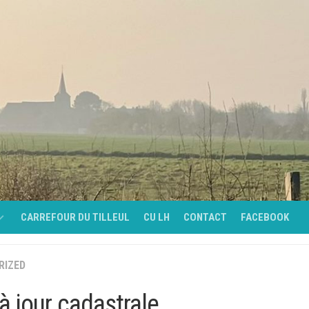
CARREFOUR DU TILLEUL
CU LH
CONTACT
FACEBOOK
RIZED
É
à jour cadastrale