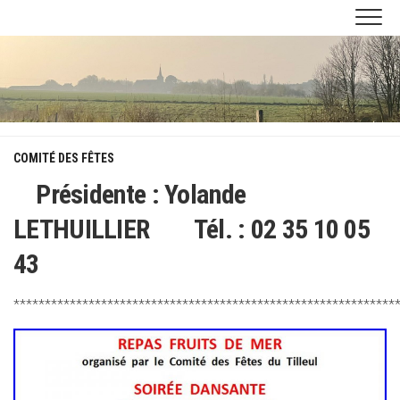
Skip
to
content
COMITÉ DES FÊTES
Présidente : Yolande
LETHUILLIER Tél. : 02 35 10 05
43
*************************************************************